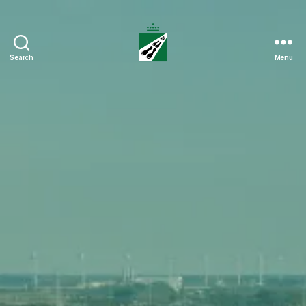
Search
Menu
Tweedaagse
Voettocht
Blankenberge