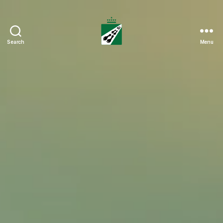
Search
Menu
Tweedaagse
Voettocht
Blankenberge