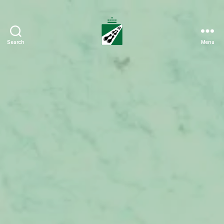
Search
Menu
Tweedaagse
Voettocht
Blankenberge