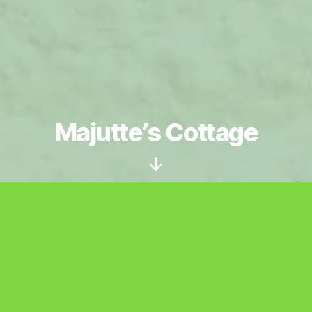
Majutte’s Cottage
Scroll
Down