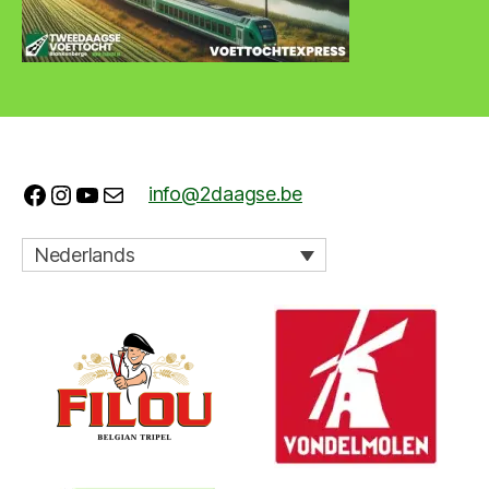
Facebook
Instagram
YouTube
E-mail
info@2daagse.be
Nederlands