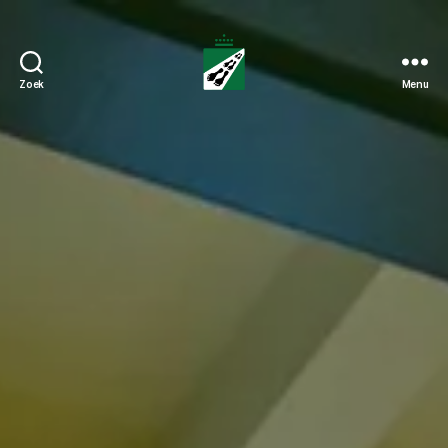
Zoek
Menu
Tweedaagse
Voettocht
Blankenberge