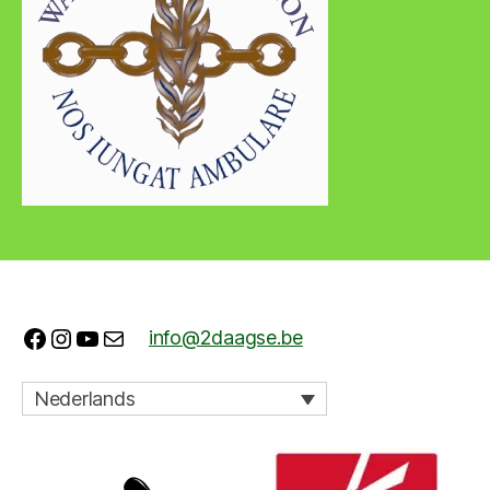
Facebook
Instagram
YouTube
E-mail
info@2daagse.be
Nederlands