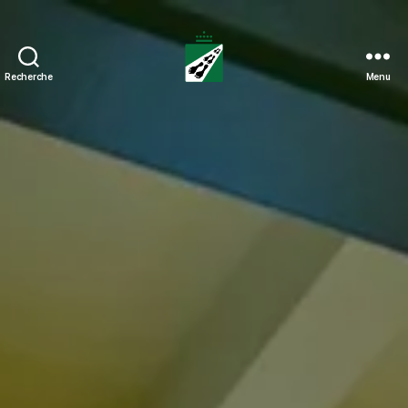
Recherche
Menu
Tweedaagse
Voettocht
Blankenberge