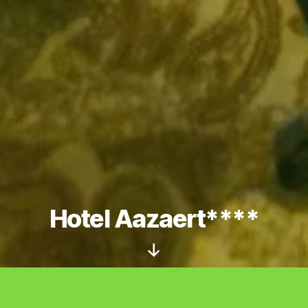
Hotel Aazaert****
Défiler
vers
le
bas