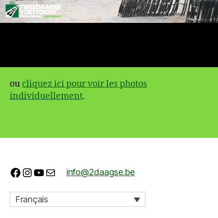
ou
cliquez ici pour voir les photos
individuellement
.
Facebook
Instagram
YouTube
E-mail
info@2daagse.be
Français