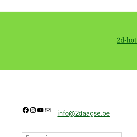
2d-hot
Facebook
Instagram
YouTube
E-mail
info@2daagse.be