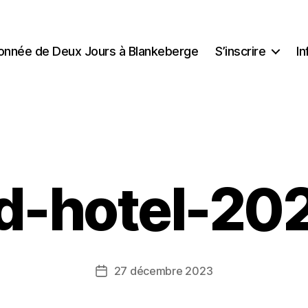
onnée de Deux Jours à Blankeberge
S’inscrire
In
d-hotel-20
P
a
r
P
i
Auteur
27 décembre 2023
Date
e
de
de
t
l’article
l’article