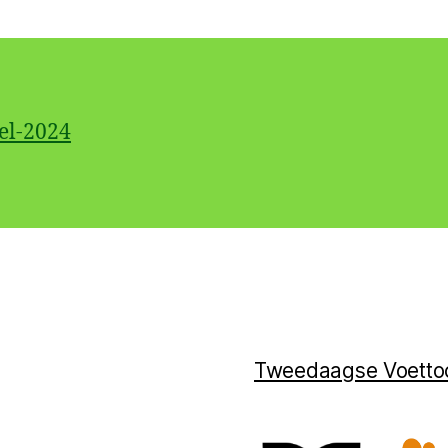
e
r
el-2024
Tweedaagse Voetto