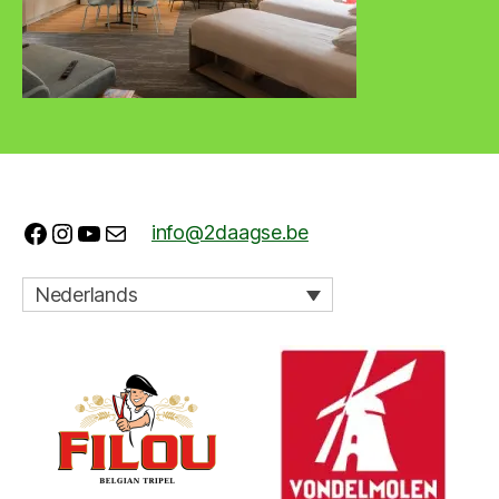
Facebook
Instagram
YouTube
E-mail
info@2daagse.be
Nederlands