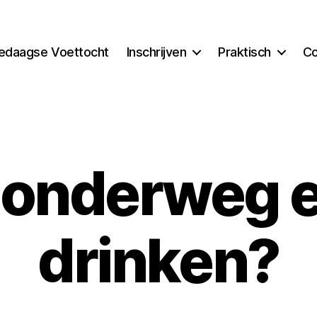
edaagse Voettocht
Inschrijven
Praktisch
Co
 onderweg 
drinken?
D
o
o
r
P