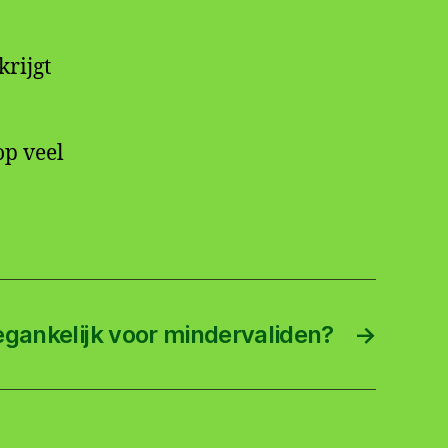
krijgt
op veel
egankelijk voor mindervaliden?
→