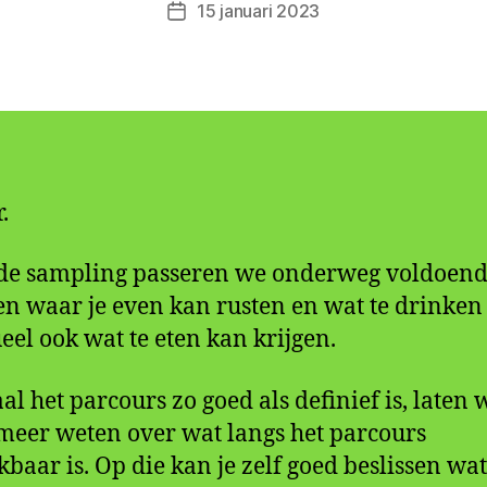
Berichtauteur
15 januari 2023
i
Berichtdatum
e
t
e
r
.
de sampling passeren we onderweg voldoen
en waar je even kan rusten en wat te drinken
eel ook wat te eten kan krijgen.
l het parcours zo goed als definief is, laten 
meer weten over wat langs het parcours
kbaar is. Op die kan je zelf goed beslissen wat 