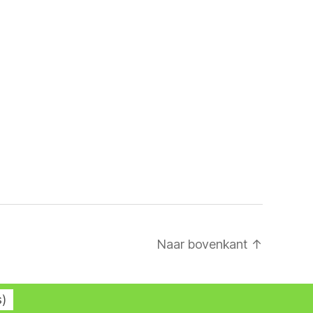
Naar bovenkant
↑
s
)