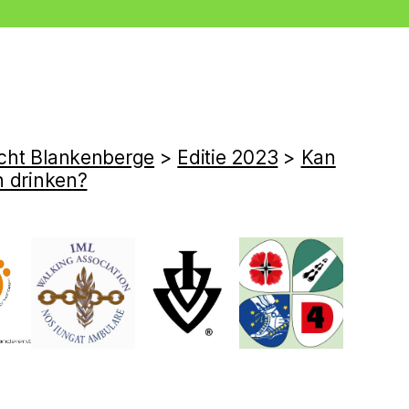
cht Blankenberge
>
Editie 2023
>
Kan
n drinken?