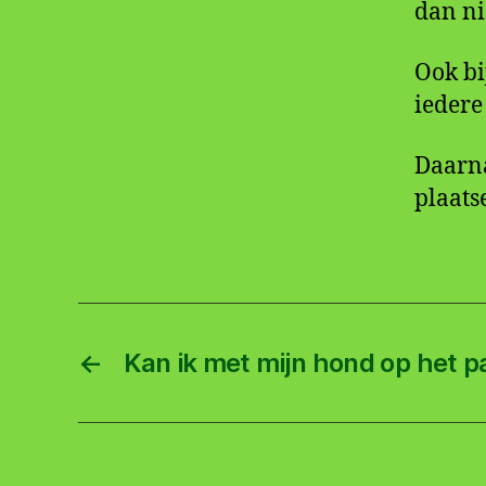
dan ni
Ook bi
iedere
Daarna
plaats
←
Kan ik met mijn hond op het p