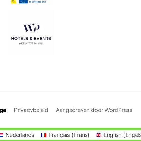
rge
Privacybeleid
Aangedreven door WordPress
Nederlands
Français
(
Frans
)
English
(
Engel