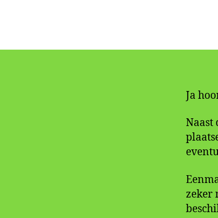
Ja hoor
Naast 
plaats
eventu
Eenmaa
zeker 
beschi